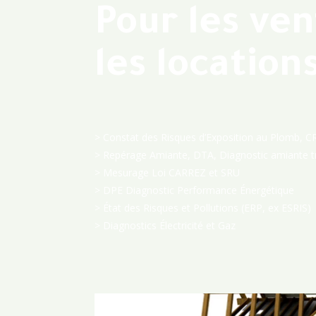
Pour les ven
les location
> Constat des Risques d’Exposition au Plomb, C
> Repérage Amiante, DTA, Diagnostic amiante t
> Mesurage Loi CARREZ et SRU
> DPE Diagnostic Performance Énergétique
> État des Risques et Pollutions (ERP, ex ESRIS)
> Diagnostics Électricité et Gaz