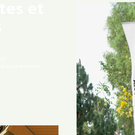
tes et
s
REP
ravaux et démolition