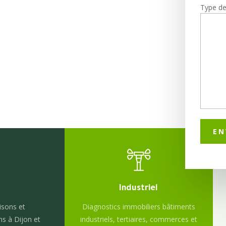
iers 21
Type de 
Industriel
isons et
Diagnostics immobiliers bâtiments
ns à Dijon et
industriels, tertiaires, commerces et